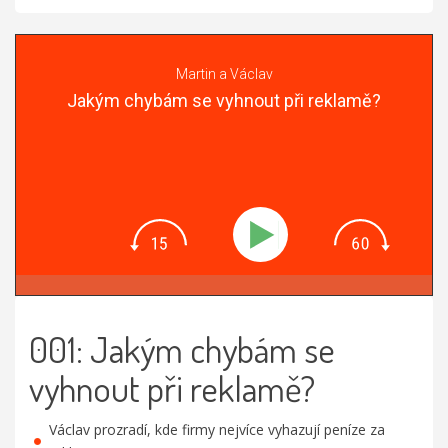
Martin a Václav
Jakým chybám se vyhnout při reklamě?
001: Jakým chybám se
vyhnout při reklamě?
Václav prozradí, kde firmy nejvíce vyhazují peníze za