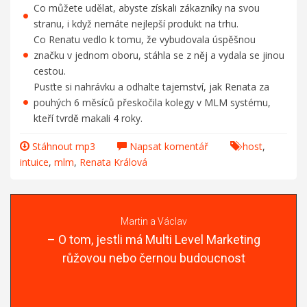
Co můžete udělat, abyste získali zákazníky na svou
stranu, i když nemáte nejlepší produkt na trhu.
Co Renatu vedlo k tomu, že vybudovala úspěšnou
značku v jednom oboru, stáhla se z něj a vydala se jinou
cestou.
Pusťte si nahrávku a odhalte tajemství, jak Renata za
pouhých 6 měsíců přeskočila kolegy v MLM systému,
kteří tvrdě makali 4 roky.
Stáhnout mp3
Napsat komentář
host
,
intuice
,
mlm
,
Renata Králová
Martin a Václav
– O tom, jestli má Multi Level Marketing
růžovou nebo černou budoucnost