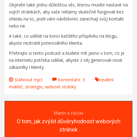
Objevíte také jednu důležitou věc, kterou musíte nastavit na
svých stránkách, aby vaše reklamy skutečně fungovali bez
ohledu na to, jestli vám návštěvníci zanechají svůj kontakt
nebo ne.
A také, co udělat na konci každého příspěvku na blogu,
abyste neztratili potenciálního klienta.
Přehrajte si tento podcast a budete mít jasno v tom, co je
na internetu potřeba udělat, abyste z něj generovali nové
zákazníky i klienty.
Stáhnout mp3
Komentáře: 5
realitní
makléř
,
strategie
,
webové stránky
Martin a Václav
O tom, jak zvýšit důvěryhodnost webových
stránek