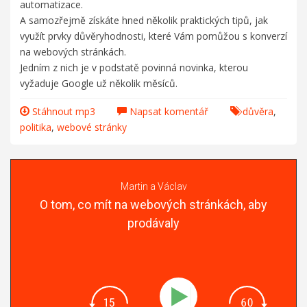
automatizace.
A samozřejmě získáte hned několik praktických tipů, jak
využít prvky důvěryhodnosti, které Vám pomůžou s konverzí
na webových stránkách.
Jedním z nich je v podstatě povinná novinka, kterou
vyžaduje Google už několik měsíců.
Stáhnout mp3
Napsat komentář
důvěra
,
politika
,
webové stránky
Martin a Václav
O tom, co mít na webových stránkách, aby
prodávaly