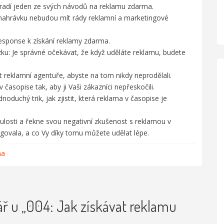
zradí jeden ze svých návodů na reklamu zdarma.
 nahrávku nebudou mít rády reklamní a marketingové
response k získání reklamy zdarma.
u: Je správné očekávat, že když uděláte reklamu, budete
at reklamní agentuře, abyste na tom nikdy neprodělali.
v časopise tak, aby ji Vaši zákazníci nepřeskočili.
noduchý trik, jak zjistit, která reklama v časopise je
ulosti a řekne svou negativní zkušenost s reklamou v
govala, a co Vy díky tomu můžete udělat lépe.
ma
ř u „004: Jak získávat reklamu