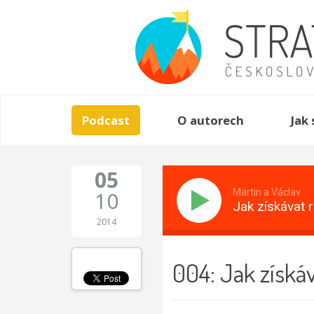
Podcast
O autorech
Jak 
05
10
Martin a Václav
Jak získávat
2014
004: Jak získá