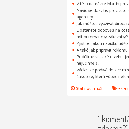
V této nahrávce Martin pro
Navíc se dozvíte, proč tuto
agentury.
Jak můžete využívat direct 
Dostanete odpověď na otázk
mít automaticky zákazníky?
Zjistíte, jakou nabídku uděl
A také jak připravit reklamu 
Podělíme se také o velmi jed
nejúčinnější.
Václav se podívá do své min
časopise, která vůbec nefun
Stáhnout mp3
rekla
1 komentá
zdarma?“