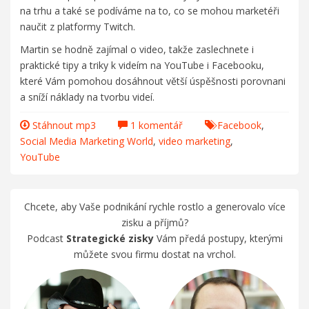
na trhu a také se podíváme na to, co se mohou marketéři
naučit z platformy Twitch.
Martin se hodně zajímal o video, takže zaslechnete i
praktické tipy a triky k videím na YouTube i Facebooku,
které Vám pomohou dosáhnout větší úspěšnosti porovnani
a sníží náklady na tvorbu videí.
Stáhnout mp3
1 komentář
Facebook
,
Social Media Marketing World
,
video marketing
,
YouTube
Chcete, aby Vaše podnikání rychle rostlo a generovalo více
zisku a příjmů?
Podcast
Strategické zisky
Vám předá postupy, kterými
můžete svou firmu dostat na vrchol.