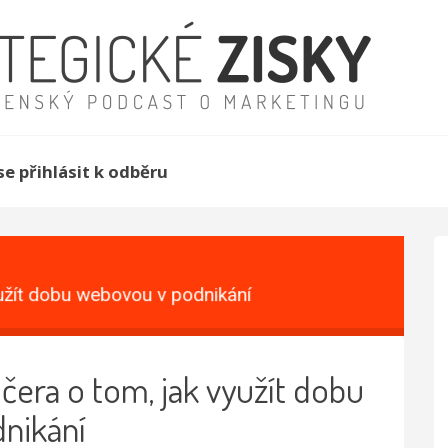
se přihlásit k odběru
žít dobu webovou v podnikání
Tomáš Kučera o t
era o tom, jak využít dobu
nikání