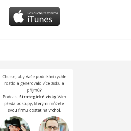
Chcete, aby Vaše podnikání rychle
rostlo a generovalo více zisku a
om, jak využít dobu webovou v podnikání
příjmů?
Podcast
Strategické zisky
Vám
předá postupy, kterými můžete
svou firmu dostat na vrchol.