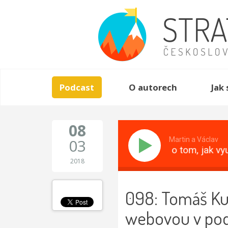
Podcast
O autorech
Jak 
08
03
Martin a Václav
Tomáš Kučera o tom, jak vyu
2018
098: Tomáš Kuč
webovou v pod