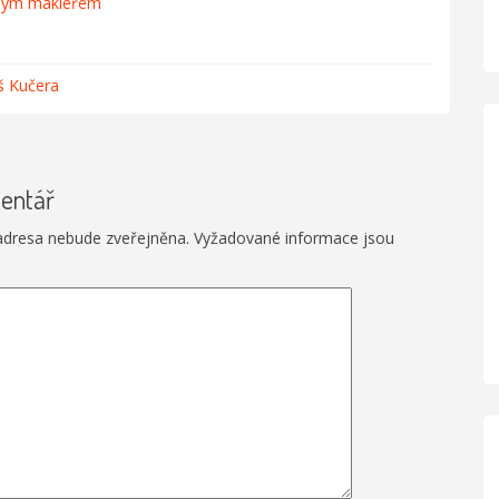
ámým makléřem
 Kučera
entář
adresa nebude zveřejněna.
Vyžadované informace jsou