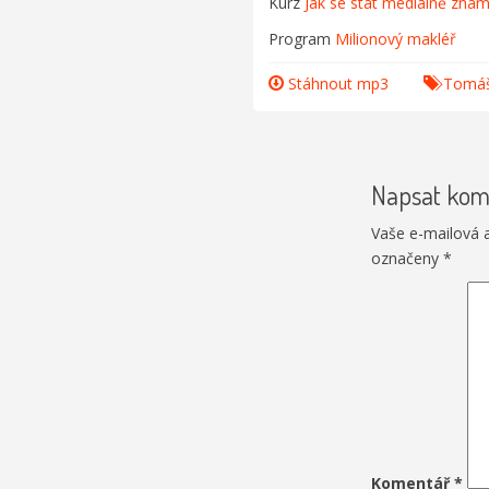
Kurz
Jak se stát mediálně zn
Program
Milionový makléř
Stáhnout mp3
Tomáš
Napsat kom
Vaše e-mailová 
označeny
*
Komentář
*