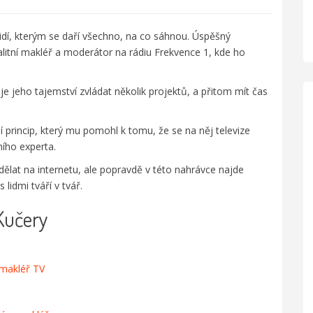
idí, kterým se daří všechno, na co sáhnou. Úspěšný
litní makléř a moderátor na rádiu Frekvence 1, kde ho
 je jeho tajemství zvládat několik projektů, a přitom mít čas
 princip, který mu pomohl k tomu, že se na něj televize
ního experta.
dělat na internetu, ale popravdě v této nahrávce najde
 lidmi tváří v tvář.
Kučery
 makléř TV