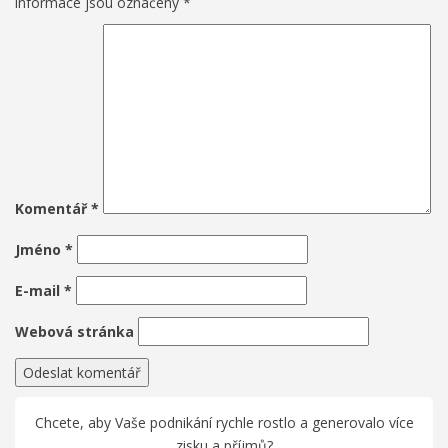
informace jsou označeny
*
Komentář
*
Jméno
*
E-mail
*
Webová stránka
Chcete, aby Vaše podnikání rychle rostlo a generovalo více
zisku a příjmů?