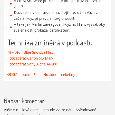
A co za software potřebujete pro zpracování prvních
videí?
Dozvíte se v nahrávce a navíc zjistíte, s čím Václav
začíná, když připravuje nový produkt.
A také jak Martin zareagoval, když ho klient vyzval, aby
své znalosti prokázal certifikátem.
Technika zmíněná v podcastu
Mikrofon Blue Snowball bílý
Fotoaparát Canon 5D Mark III
Fotoaparát Sony Alpha A6300
Stáhnout mp3
video marketing
Napsat komentář
Vaše e-mailová adresa nebude zveřejněna.
Vyžadované